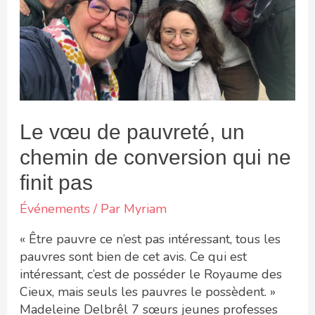
de
conversion
qui
ne
finit
pas
Le vœu de pauvreté, un
chemin de conversion qui ne
finit pas
Événements
/ Par
Myriam
« Être pauvre ce n’est pas intéressant, tous les
pauvres sont bien de cet avis. Ce qui est
intéressant, c’est de posséder le Royaume des
Cieux, mais seuls les pauvres le possèdent. »
Madeleine Delbrêl 7 sœurs jeunes professes