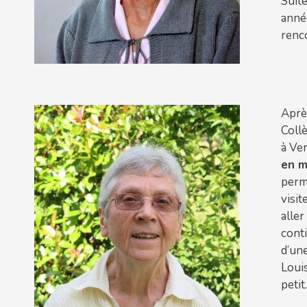
Suit
année
renco
Aprè
Collè
à Ver
en m
perm
visit
aller
cont
d’un
Louis
petit.