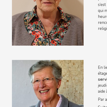
s’est
qui m
heure
renco
relig
En l
étag
serv
jeud
aide 
Par a