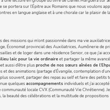
e à une lecture en groupe du livre de Daniel Marguera sur
S
 se portera sur l’Épitre aux Romains que nous voulons appro
ntres en langue anglaise et à une chorale car le plaisir de 
s des missions qui m’ont passionnée dans ma vie auxiliatri
ge, Économat provincial des Auxiliatrices, Aumônerie de pri
sailles et de loger dans une résidence Senior, ce que j’ai acce
ilieu laïc pour la vie ordinaire
et partager la même avancé
et aussi d’être plus
proche de nos sœurs aînées de l’Ehp
es et des animations (partage d’Évangile, contemplation d’un
 plus souvent, partager des repas au self et faire des petits to
inue quelques
accompagnements
individuels et j’ai accep
e communauté locale CVX (Communauté Vie Chrétienne). Je dé
, la beauté des célébrations et la multitude de propositions 