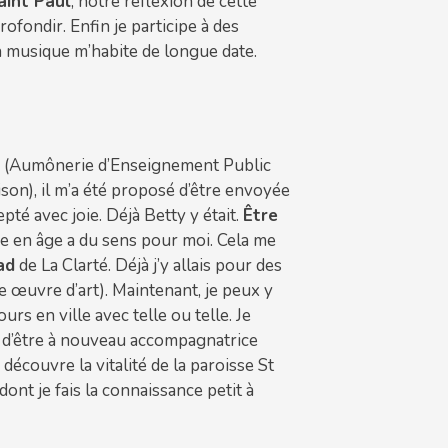
aint Paul
, notre réflexion de cette
fondir. Enfin je participe à des
la musique m’habite de longue date.
ce (Aumônerie d’Enseignement Public
son), il m’a été proposé d’être envoyée
pté avec joie. Déjà Betty y était.
Être
e en âge a du sens pour moi. Cela me
ad
de La Clarté. Déjà j’y allais pour des
e œuvre d’art). Maintenant, je peux y
urs en ville avec telle ou telle. Je
té d’être à nouveau accompagnatrice
couvre la vitalité de la paroisse St
dont je fais la connaissance petit à