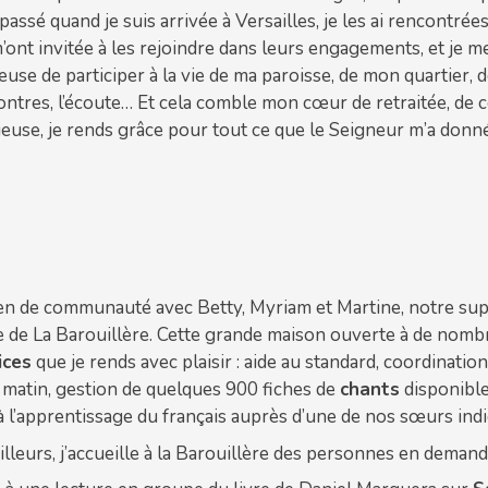
 passé quand je suis arrivée à Versailles, je les ai rencont
’ont invitée à les rejoindre dans leurs engagements, et je me s
use de participer à la vie de ma paroisse, de mon quartier, de
ntres, l’écoute… Et cela comble mon cœur de retraitée, de c
ieuse, je rends grâce pour tout ce que le Seigneur m’a donné 
ien de communauté avec Betty, Myriam et Martine, notre supé
e de La Barouillère. Cette grande maison ouverte à de nom
ices
que je rends avec plaisir : aide au standard, coordinatio
i matin, gestion de quelques 900 fiches de
chants
disponibles
à l’apprentissage du français auprès d’une de nos sœurs ind
illeurs, j’accueille à la Barouillère des personnes en dema