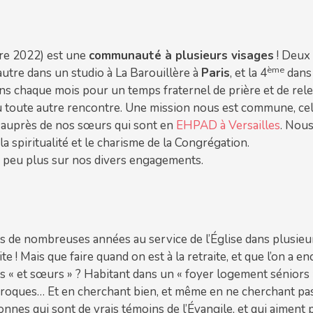
re 2022) est une
communauté à plusieurs visages
! Deux
ème
autre dans un studio à La Barouillère à
Paris
, et la 4
dans 
ons chaque mois pour un temps fraternel de prière et de rele
 ou toute autre rencontre. Une mission nous est commune, ce
, auprès de nos sœurs qui sont en
EHPAD à Versailles
. Nous
la spiritualité et le charisme de la Congrégation.
n peu plus sur nos divers engagements.
 de nombreuses années au service de l’Église dans plusieurs
ite ! Mais que faire quand on est à la retraite, et que l’on a 
s « et sœurs » ? Habitant dans un « foyer logement séniors 
roques… Et en cherchant bien, et même en ne cherchant pas t
nnes qui sont de vrais témoins de l’Évangile, et qui aiment p