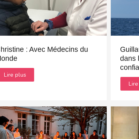
hristine : Avec Médecins du
Guill
onde
dans 
confi
Lire plus
Lire