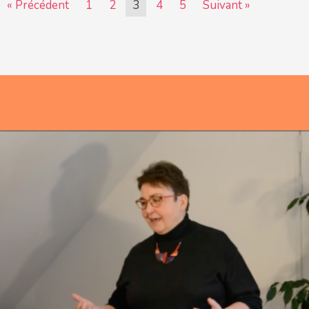
« Précédent
1
2
3
4
5
Suivant »