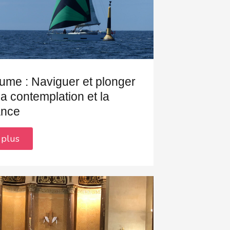
aume : Naviguer et plonger
la contemplation et la
ance
 plus