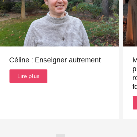
Céline : Enseigner autrement
M
p
Lire plus
r
f